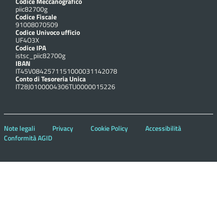
Codice Meccanografico
piic82700g
Codice Fiscale
91008070509
Codice Univoco ufficio
UF4O3X
Codice IPA
istsc_piic82700g
IBAN
IT45V0842571151000031142078
Conto di Tesoreria Unica
IT28J0100004306TU0000015226
Note legali
Privacy
Cookie Policy
Accessibilità
Conformità AGID