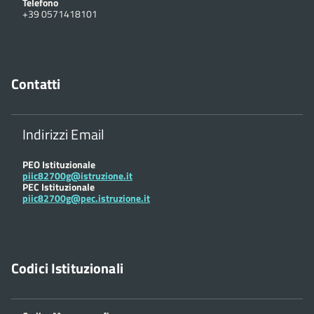
Telefono
+39 0571418101
Contatti
Indirizzi Email
PEO Istituzionale
piic82700g@istruzione.it
PEC Istituzionale
piic82700g@pec.istruzione.it
Codici Istituzionali