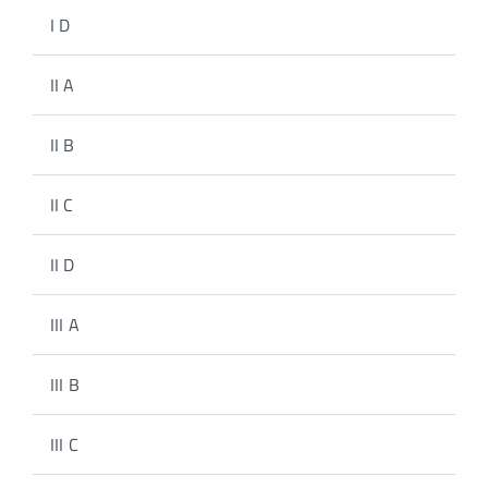
I D
II A
II B
II C
II D
III A
III B
III C