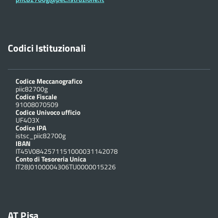
Codici Istituzionali
Codice Meccanografico
piic82700g
Codice Fiscale
91008070509
Codice Univoco ufficio
UF4O3X
Codice IPA
istsc_piic82700g
IBAN
IT45V0842571151000031142078
Conto di Tesoreria Unica
IT28J0100004306TU0000015226
AT Pisa