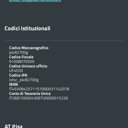
Codici Istituzionali
Codice Meccanografico
piic82700g
Codice Fiscale
91008070509
Codice Univoco ufficio
UF4O3X
Codice IPA
istsc_piic82700g
IBAN
IT45V0842571151000031142078
Conto di Tesoreria Unica
IT28J0100004306TU0000015226
AT Pisa