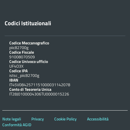
Codici Istituzionali
Codice Meccanografico
piic82700g
Codice Fiscale
91008070509
Codice Univoco ufficio
UF4O3X
Codice IPA
istsc_piic82700g
IBAN
IT45V0842571151000031142078
Conto di Tesoreria Unica
IT28J0100004306TU0000015226
Note legali
Privacy
Cookie Policy
Accessibilità
Conformità AGID