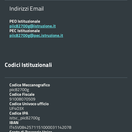
Indirizzi Email
PEO Istituzionale
piic82700g@istruzione.it
PEC Istituzionale
piic82700g@pec.istruzione.it
Codici Istituzionali
Codice Meccanografico
piic82700g
Codice Fiscale
91008070509
Codice Univoco ufficio
UF4O3X
Codice IPA
istsc_piic82700g
IBAN
IT45V0842571151000031142078
Conto di Tesoreria Unica