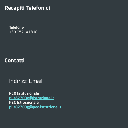
Recapiti Telefonici
Telefono
+39 0571418101
Contatti
Indirizzi Email
PEO Istituzionale
piic82700g@istruzione.it
PEC Istituzionale
piic82700g@pec.istruzione.it