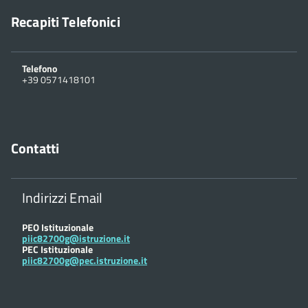
Recapiti Telefonici
Telefono
+39 0571418101
Contatti
Indirizzi Email
PEO Istituzionale
piic82700g@istruzione.it
PEC Istituzionale
piic82700g@pec.istruzione.it