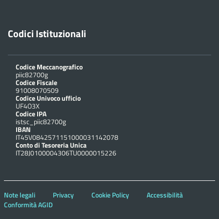
Codici Istituzionali
Codice Meccanografico
piic82700g
Codice Fiscale
91008070509
Codice Univoco ufficio
UF4O3X
Codice IPA
istsc_piic82700g
IBAN
IT45V0842571151000031142078
Conto di Tesoreria Unica
IT28J0100004306TU0000015226
Note legali
Privacy
Cookie Policy
Accessibilità
Conformità AGID