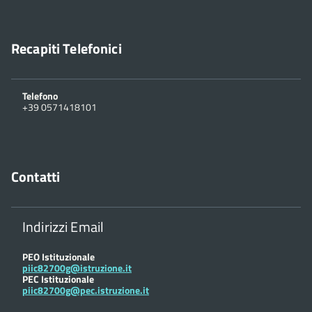
Recapiti Telefonici
Telefono
+39 0571418101
Contatti
Indirizzi Email
PEO Istituzionale
piic82700g@istruzione.it
PEC Istituzionale
piic82700g@pec.istruzione.it