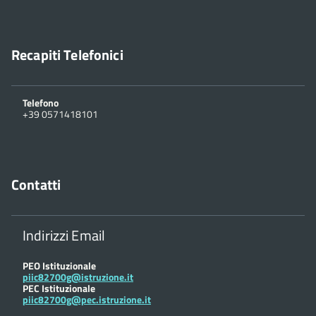
Recapiti Telefonici
Telefono
+39 0571418101
Contatti
Indirizzi Email
PEO Istituzionale
piic82700g@istruzione.it
PEC Istituzionale
piic82700g@pec.istruzione.it