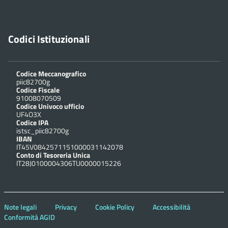
Codici Istituzionali
Codice Meccanografico
piic82700g
Codice Fiscale
91008070509
Codice Univoco ufficio
UF4O3X
Codice IPA
istsc_piic82700g
IBAN
IT45V0842571151000031142078
Conto di Tesoreria Unica
IT28J0100004306TU0000015226
Note legali
Privacy
Cookie Policy
Accessibilità
Conformità AGID