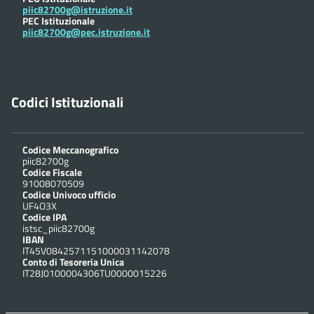
piic82700g@istruzione.it
PEC Istituzionale
piic82700g@pec.istruzione.it
Codici Istituzionali
Codice Meccanografico
piic82700g
Codice Fiscale
91008070509
Codice Univoco ufficio
UF4O3X
Codice IPA
istsc_piic82700g
IBAN
IT45V0842571151000031142078
Conto di Tesoreria Unica
IT28J0100004306TU0000015226