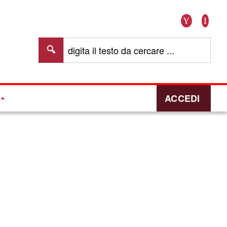
Youtub
Ins
digita il testo da cercare ...
ACCEDI