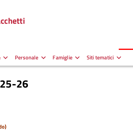
cchetti
Personale
Famiglie
Siti tematici
e
025-26
do)