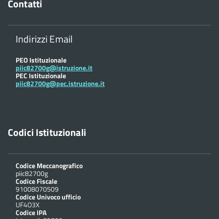
Contatti
Indirizzi Email
PEO Istituzionale
piic82700g@istruzione.it
PEC Istituzionale
piic82700g@pec.istruzione.it
Codici Istituzionali
Codice Meccanografico
piic82700g
Codice Fiscale
91008070509
Codice Univoco ufficio
UF4O3X
Codice IPA