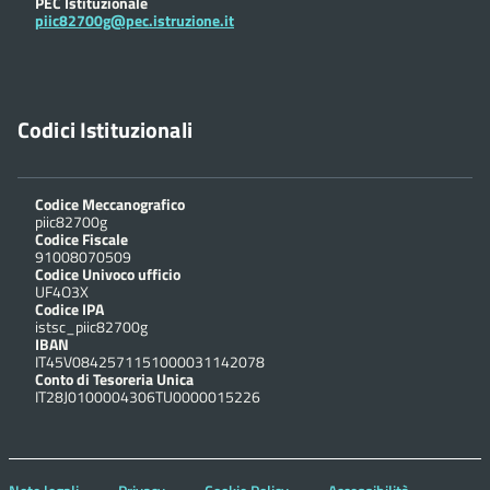
PEC Istituzionale
piic82700g@pec.istruzione.it
Codici Istituzionali
Codice Meccanografico
piic82700g
Codice Fiscale
91008070509
Codice Univoco ufficio
UF4O3X
Codice IPA
istsc_piic82700g
IBAN
IT45V0842571151000031142078
Conto di Tesoreria Unica
IT28J0100004306TU0000015226