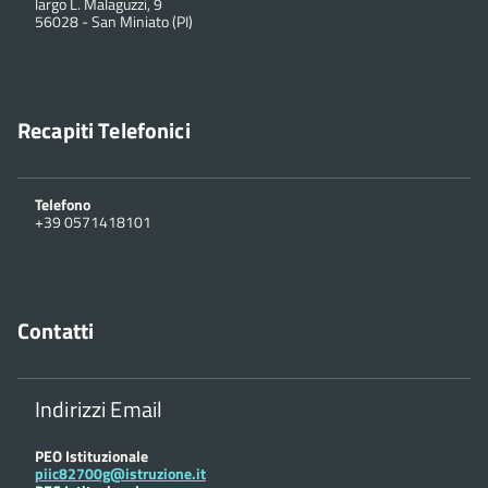
largo L. Malaguzzi, 9
56028
-
San Miniato (PI)
Recapiti Telefonici
Telefono
+39 0571418101
Contatti
Indirizzi Email
PEO Istituzionale
piic82700g@istruzione.it