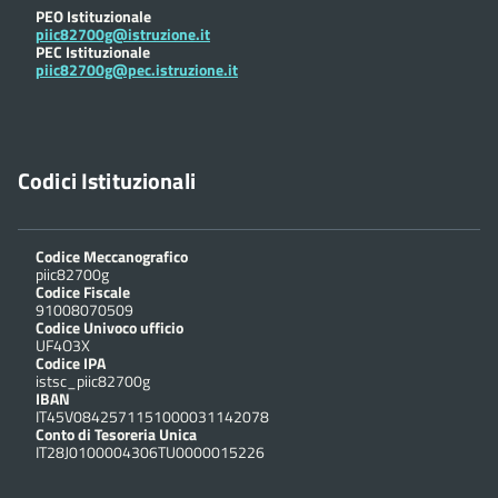
PEO Istituzionale
piic82700g@istruzione.it
PEC Istituzionale
piic82700g@pec.istruzione.it
Codici Istituzionali
Codice Meccanografico
piic82700g
Codice Fiscale
91008070509
Codice Univoco ufficio
UF4O3X
Codice IPA
istsc_piic82700g
IBAN
IT45V0842571151000031142078
Conto di Tesoreria Unica
IT28J0100004306TU0000015226