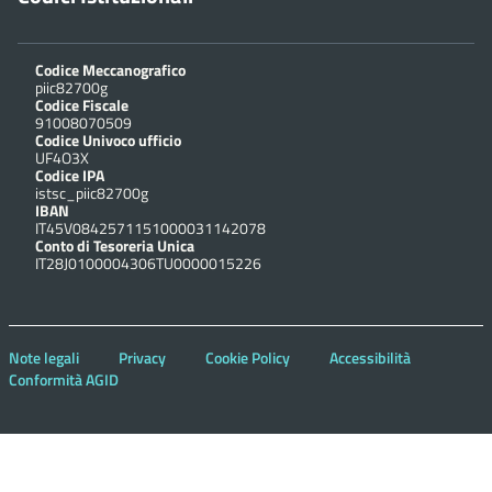
Codice Meccanografico
piic82700g
Codice Fiscale
91008070509
Codice Univoco ufficio
UF4O3X
Codice IPA
istsc_piic82700g
IBAN
IT45V0842571151000031142078
Conto di Tesoreria Unica
IT28J0100004306TU0000015226
Note legali
Privacy
Cookie Policy
Accessibilità
Conformità AGID