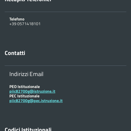
Telefono
+39 0571418101
Contatti
Indirizzi Email
PEO Istituzionale
piic82700g@istruzione.it
PEC Istituzionale
piic82700g@pec.istruzione.it
Codici Istituzionali